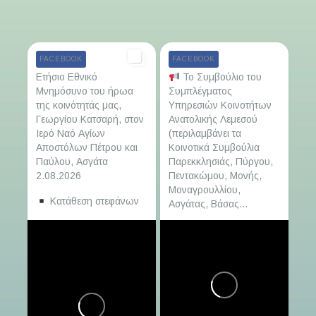
FACEBOOK
FACEBOOK
Ετήσιο Εθνικό
Το Συμβούλιο του
Μνημόσυνο του ήρωα
Συμπλέγματος
της κοινότητάς μας,
Υπηρεσιών Κοινοτήτων
Γεωργίου Κατσαρή, στον
Ανατολικής Λεμεσού
Ιερό Ναό Αγίων
(περιλαμβάνει τα
Αποστόλων Πέτρου και
Κοινοτικά Συμβούλια
Παύλου, Ασγάτα
Παρεκκλησιάς, Πύργου,
2.08.2026
Πεντακώμου, Μονής,
Μοναγρουλλίου,
Κατάθεση στεφάνων
Ασγάτας, Βάσας...
...