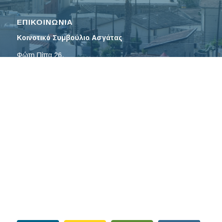
ΕΠΙΚΟΙΝΩΝΙΑ
Κοινοτικό Συμβούλιο Ασγάτας
Φώτη Πίττα 26,
4502 Ασγάτα, Λεμεσός
Τηλ: 25632895
Φαξ: 25633489
Email:
asgatasymvoulio@
cytanet.com.cy
ΕΝΗΜΕΡΩΤΙΚΑ