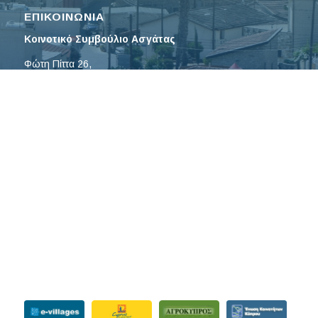
ΕΠΙΚΟΙΝΩΝΙΑ
Κοινοτικό Συμβούλιο Ασγάτας
Φώτη Πίττα 26,
4502 Ασγάτα, Λεμεσός
Τηλ: 25632895
Φαξ: 25633489
Email:
asgatasymvoulio@
cytanet.com.cy
ΕΝΗΜΕΡΩΤΙΚΑ