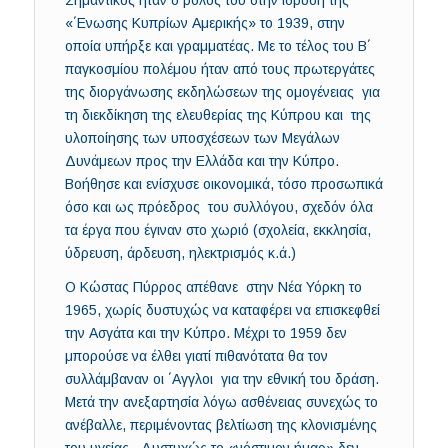
«΄Ενωσης Κυπρίων Αμερικής» το 1939, στην
οποία υπήρξε και γραμματέας. Με το τέλος του Β΄
παγκοσμίου πολέμου ήταν από τους πρωτεργάτες
της διοργάνωσης εκδηλώσεων της ομογένειας για
τη διεκδίκηση της ελευθερίας της Κύπρου και της
υλοποίησης των υποσχέσεων των Μεγάλων
Δυνάμεων προς την Ελλάδα και την Κύπρο.
Βοήθησε και ενίσχυσε οικονομικά, τόσο προσωπικά
όσο και ως πρόεδρος του συλλόγου, σχεδόν όλα
τα έργα που έγιναν στο χωριό (σχολεία, εκκλησία,
ύδρευση, άρδευση, ηλεκτρισμός κ.ά.)
Ο Κώστας Πύρρος απέθανε στην Νέα Υόρκη το
1965, χωρίς δυστυχώς να καταφέρει να επισκεφθεί
την Ασγάτα και την Κύπρο. Μέχρι το 1959 δεν
μπορούσε να έλθει γιατί πιθανότατα θα τον
συλλάμβαναν οι ΄Αγγλοι για την εθνική του δράση.
Μετά την ανεξαρτησία λόγω ασθένειας συνεχώς το
ανέβαλλε, περιμένοντας βελτίωση της κλονισμένης