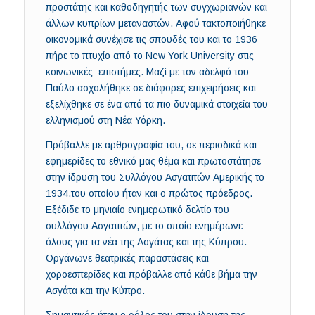
προστάτης και καθοδηγητής των συγχωριανών και
άλλων κυπρίων μεταναστών. Αφού τακτοποιήθηκε
οικονομικά συνέχισε τις σπουδές του και το 1936
πήρε το πτυχίο από το New York University στις
κοινωνικές επιστήμες. Μαζί με τον αδελφό του
Παύλο ασχολήθηκε σε διάφορες επιχειρήσεις και
εξελίχθηκε σε ένα από τα πιο δυναμικά στοιχεία του
ελληνισμού στη Νέα Υόρκη.
Πρόβαλλε με αρθρογραφία του, σε περιοδικά και
εφημερίδες το εθνικό μας θέμα και πρωτοστάτησε
στην ίδρυση του Συλλόγου Ασγατιτών Αμερικής το
1934,του οποίου ήταν και ο πρώτος πρόεδρος.
Εξέδιδε το μηνιαίο ενημερωτικό δελτίο του
συλλόγου Ασγατιτών, με το οποίο ενημέρωνε
όλους για τα νέα της Ασγάτας και της Κύπρου.
Οργάνωνε θεατρικές παραστάσεις και
χοροεσπερίδες και πρόβαλλε από κάθε βήμα την
Ασγάτα και την Κύπρο.
Σημαντικός ήταν ο ρόλος του στην ίδρυση της