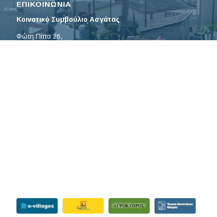
ΕΠΙΚΟΙΝΩΝΙΑ
Κοινοτικό Συμβούλιο Ασγάτας
Φώτη Πίττα 26,
4502 Ασγάτα, Λεμεσός
Τηλ: 25632895
Φαξ: 25633489
Email:
asgatasymvoulio@
cytanet.com.cy
ΕΝΗΜΕΡΩΤΙΚΑ