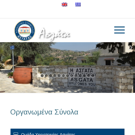
25632895
Οργανωμένα Σύνολα
Ομάδα Χειροτεχνίας Ασγάτας