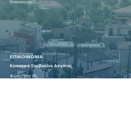
Επικοινωνία
ΕΠΙΚΟΙΝΩΝΙΑ
Κοινοτικό Συμβούλιο Ασγάτας
Φώτη Πίττα 26,
4502 Ασγάτα, Λεμεσός
Τηλ: 25632895
Φαξ: 25633489
Email:
asgatasymvoulio@
cytanet.com.cy