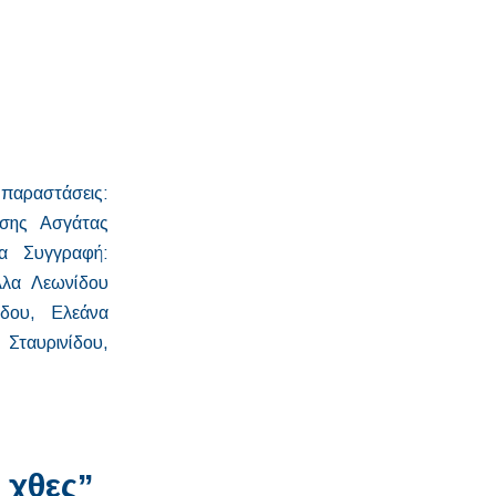
αραστάσεις:
υσης Ασγάτας
α Συγγραφή:
λλα Λεωνίδου
δου, Ελεάνα
ταυρινίδου,
 χθες”